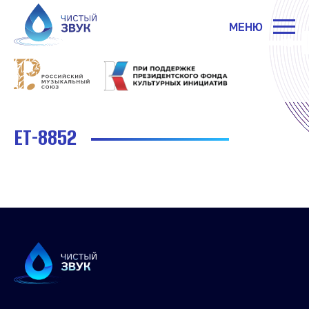
МЕНЮ
ET-8852