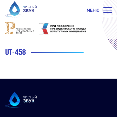
МЕНЮ
UT-458